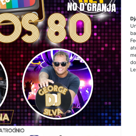
Dj
Un
ba
Fe
at
me
do
Le