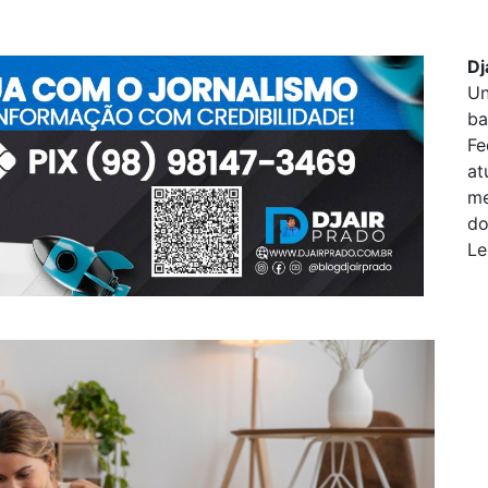
Dj
Un
ba
Fe
at
me
do
Le