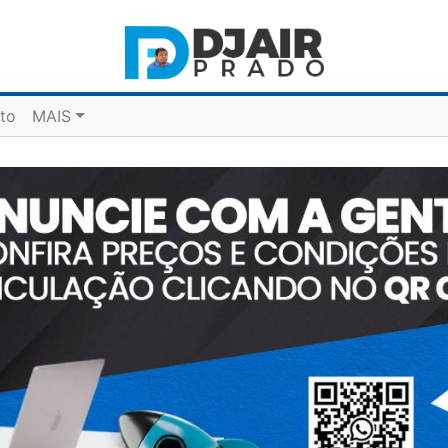
to
MAIS