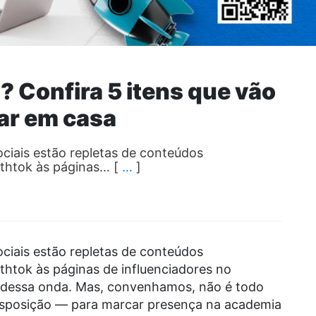
 Confira 5 itens que vão
tar em casa
ociais estão repletas de conteúdos
althtok às páginas… [
…
]
ociais estão repletas de conteúdos
lthtok às páginas de influenciadores no
r dessa onda. Mas, convenhamos, não é todo
posição — para marcar presença na academia