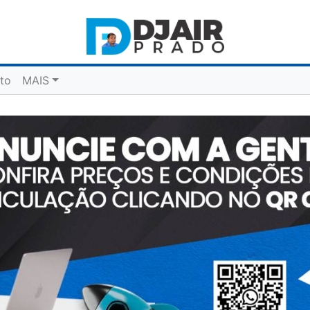
to
MAIS