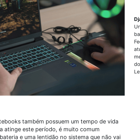
Dj
Un
ba
Fe
at
me
do
Le
notebooks também possuem um tempo de vida
a atinge este período, é muito comum
ateria e uma lentidão no sistema que não vai