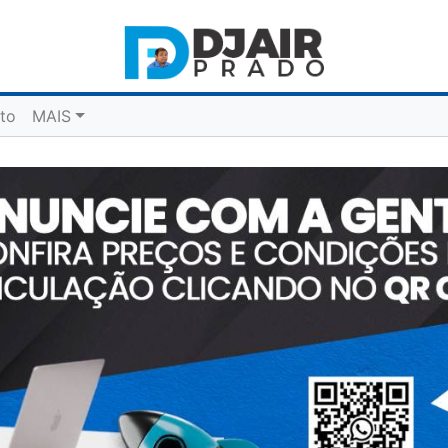
to
MAIS