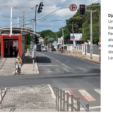
Dj
Un
ba
Fe
at
me
do
Le