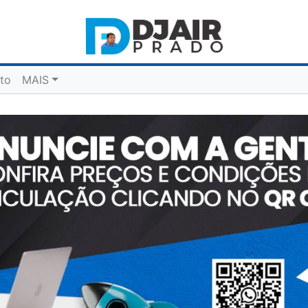
to
MAIS