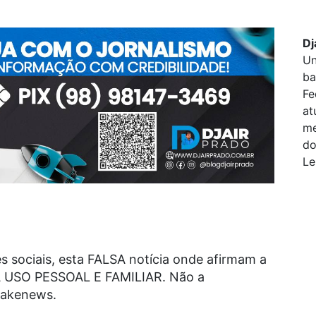
Dj
Un
ba
Fe
at
me
do
Le
es sociais, esta FALSA notícia onde afirmam a
 USO PESSOAL E FAMILIAR. Não a
fakenews.