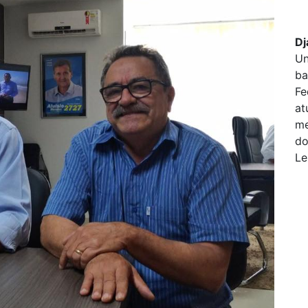
Dj
Un
ba
Fe
at
me
do
Le