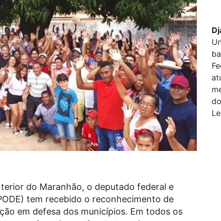
Dj
Un
ba
Fe
at
me
do
Le
nterior do Maranhão, o deputado federal e
 (PODE) tem recebido o reconhecimento de
ação em defesa dos municípios. Em todos os