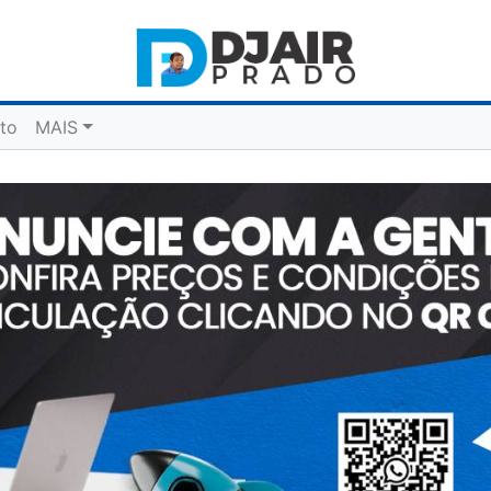
to
MAIS