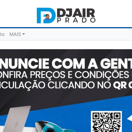
to
MAIS