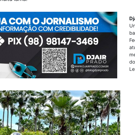
Dj
Un
ba
Fe
at
me
do
Le