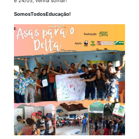
e 24/05, venha somar!
SomosTodosEducação!