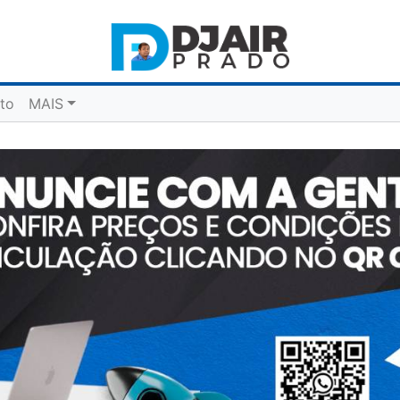
to
MAIS