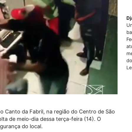
Dj
Un
ba
Fe
at
me
do
Le
no Canto da Fabril, na região do Centro de São
olta de meio-dia dessa terça-feira (14). O
egurança do local.