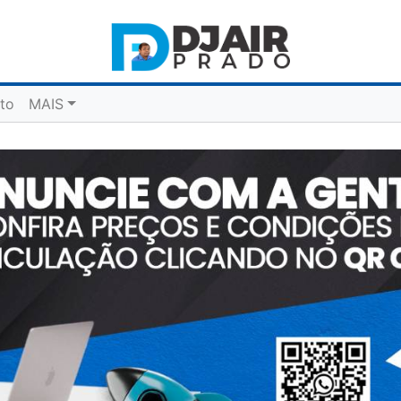
to
MAIS