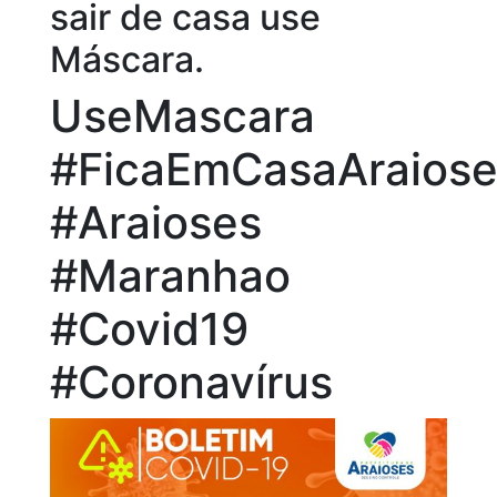
sair de casa use
Máscara.
UseMascara
#FicaEmCasaAraiose
#Araioses
#Maranhao
#Covid19
#Coronavírus