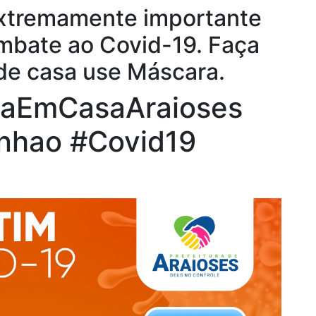
extremamente importante
mbate ao Covid-19. Faça
r de casa use Máscara.
caEmCasaAraioses
nhao #Covid19