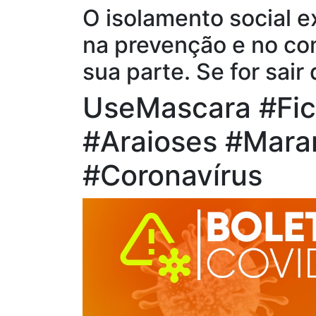
O isolamento social 
na prevenção e no co
sua parte. Se for sai
UseMascara #Fi
#Araioses #Mara
#Coronavírus