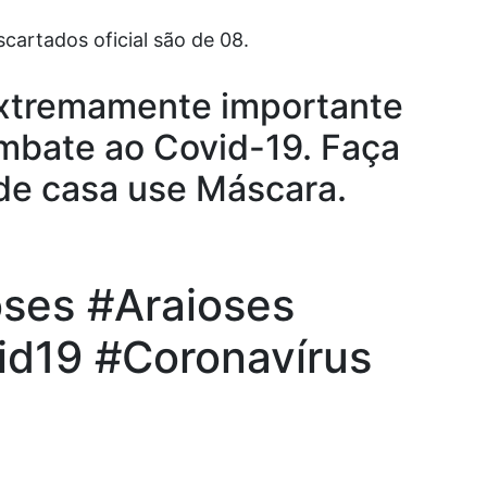
rtados oficial são de 08.
extremamente importante
mbate ao Covid-19. Faça
r de casa use Máscara.
ses #Araioses
d19 #Coronavírus