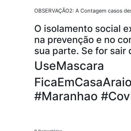
OBSERVAÇÃO2: A Contagem casos desca
O isolamento social 
na prevenção e no co
sua parte. Se for sai
UseMascara
FicaEmCasaAraio
#Maranhao #Covi