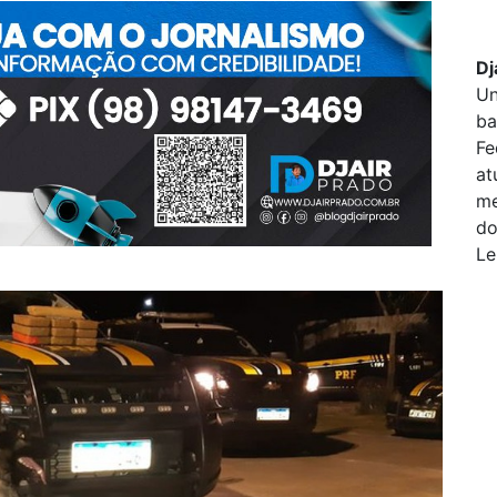
Dj
Un
ba
Fe
at
me
do
Le