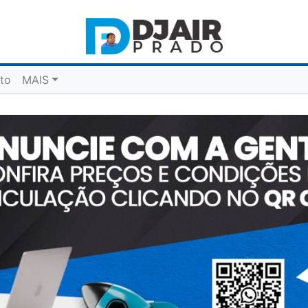
to
MAIS