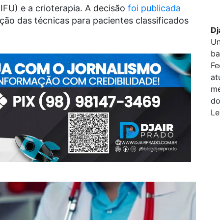
FU) e a crioterapia. A decisão
foi publicada
ação das técnicas para pacientes classificados
Dj
Un
ba
Fe
at
me
do
Le