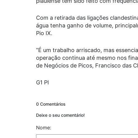
piauiense tem sido feito com frequênci
Com a retirada das ligações clandestin
água tenha ganho de volume, principal
Pio IX.
“É um trabalho arriscado, mas essenci
operação continua até mesmo nos fina
de Negócios de Picos, Francisco das C
G1 PI
0 Comentários
Deixe o seu comentário!
Nome: