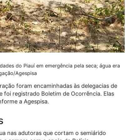
dades do Piauí em emergência pela seca; água era
lgação/Agespisa
eração foram encaminhadas às delegacias de
e foi registrado Boletim de Ocorrência. Elas
nforme a Agespisa.
s
ua nas adutoras que cortam o semiárido