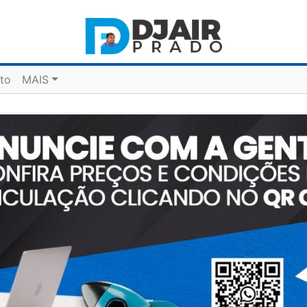
to
MAIS