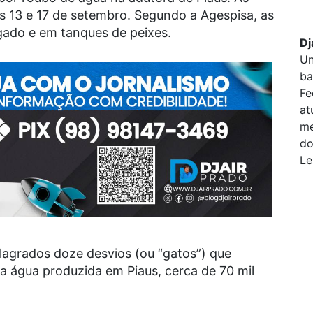
as 13 e 17 de setembro. Segundo a Agespisa, as
gado e em tanques de peixes.
Dj
Un
ba
Fe
at
me
do
Le
lagrados doze desvios (ou “gatos”) que
 água produzida em Piaus, cerca de 70 mil