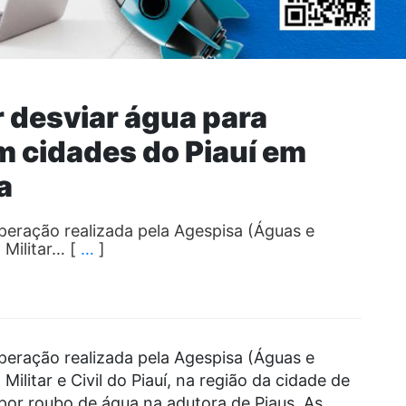
 desviar água para
em cidades do Piauí em
a
eração realizada pela Agespisa (Águas e
 Militar… [
…
]
eração realizada pela Agespisa (Águas e
Militar e Civil do Piauí, na região da cidade de
 por roubo de água na adutora de Piaus. As