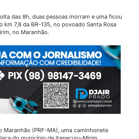
volta das 8h, duas pessoas morram e uma ficou
o no km 7,8 da BR-135, no povoado Santa Rosa
irim, no Maranhão.
 do Maranhão (PRF-MA), uma caminhonete
laca do município de Itapecuru-Mirim,