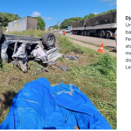
Dj
Un
ba
Fe
at
me
do
Le