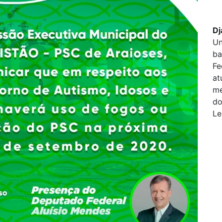
Dj
Un
ba
Fe
at
me
do
Le