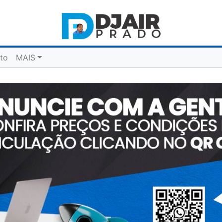
to
MAIS