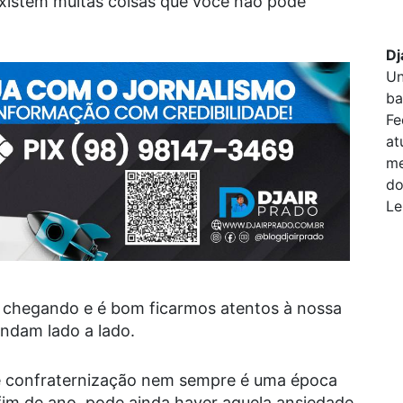
xistem muitas coisas que você não pode
Dj
Un
ba
Fe
at
me
do
Le
á chegando e é bom ficarmos atentos à nossa
ndam lado a lado.
e confraternização nem sempre é uma época
fim de ano, pode ainda haver aquela ansiedade