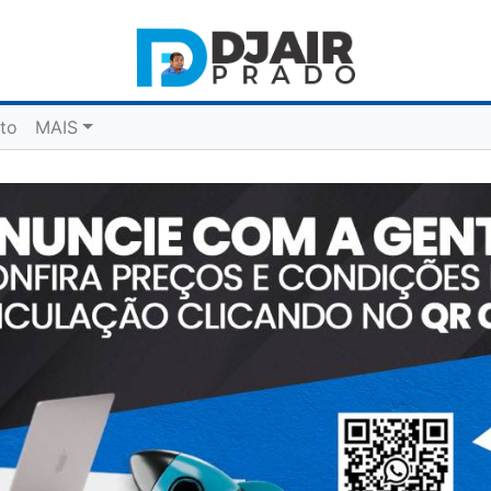
to
MAIS