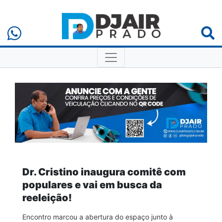
Dr. Cristino inaugura comitê com
populares e vai em busca da
reeleição!
Encontro marcou a abertura do espaço junto à