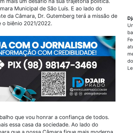
mais um desafio na sua trajetória política.
Câmara Municipal de São Luís. E ao lado do
ente da Câmara, Dr. Gutemberg terá a missão de
Dj
e o biênio 2021/2022.
Un
ba
Fe
at
me
do
Le
balho que vou honrar a confiança de todos.
is essa casa da sociedade. Ao lado do
 para que a nossa Câmara fique mais moderna,