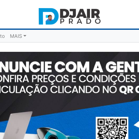
to
MAIS