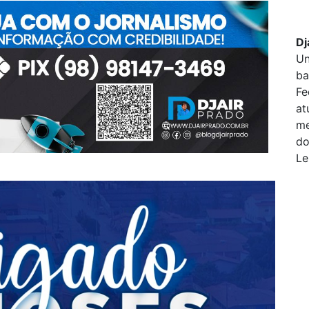
Dj
Un
ba
Fe
at
me
do
Le