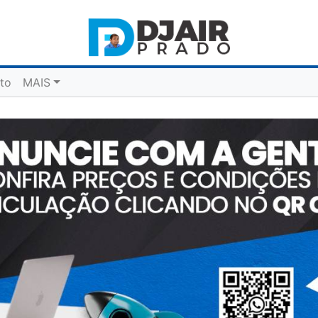
to
MAIS