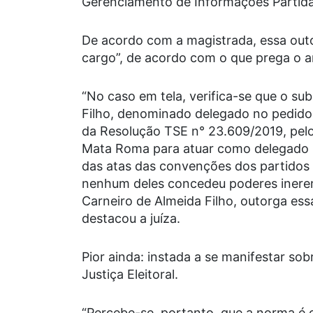
Gerenciamento de Informações Partidár
De acordo com a magistrada, essa outor
cargo”, de acordo com o que prega o ar
“No caso em tela, verifica-se que o su
Filho, denominado delegado no pedido, n
da Resolução TSE n° 23.609/2019, pel
Mata Roma para atuar como delegado pe
das atas das convenções dos partidos
nenhum deles concedeu poderes ineren
Carneiro de Almeida Filho, outorga essa
destacou a juíza.
Pior ainda: instada a se manifestar sob
Justiça Eleitoral.
“Percebe-se, portanto, que a norma é c