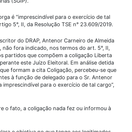
ias (SGIP).
ga é “imprescindível para o exercício de tal
tigo 5°, II, da Resolução TSE n° 23.609/2019.
bscritor do DRAP, Antenor Carneiro de Almeida
ão fora indicado, nos termos do art. 5°, II,
os partidos que compõem a coligação Liberta
rante este Juízo Eleitoral. Em análise detida
 que formam a cita Coligação, percebeu-se que
tes à função de delegado para o Sr. Antenor
 imprescindível para o exercício de tal cargo”,
re o fato, a coligação nada fez ou informou à
lara e objetiva no que tange aos legitimados