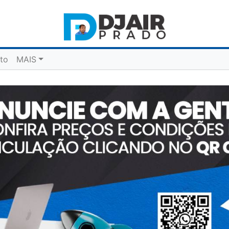
to
MAIS