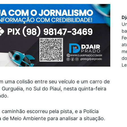
Dj
Un
ba
Fe
at
me
do
Le
 uma colisão entre seu veículo e um carro de
urguéia, no Sul do Piauí, nesta quinta-feira
ado.
aminhão escorreu pela pista, e a Polícia
a de Meio Ambiente para analisar a situação.