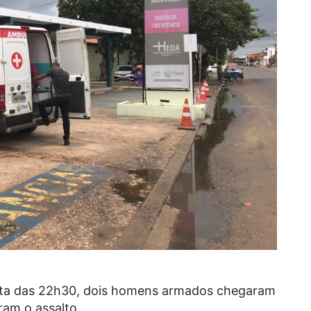
volta das 22h30, dois homens armados chegaram
ram o assalto.