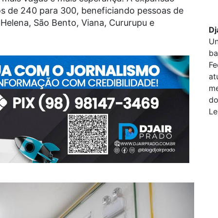
os de 240 para 300, beneficiando pessoas de
Helena, São Bento, Viana, Cururupu e
Dj
Un
ba
Fe
at
me
do
Le