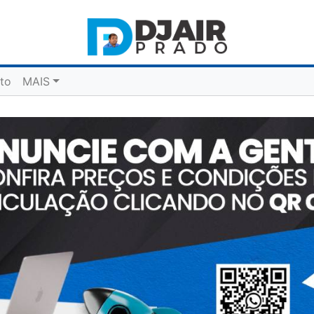
to
MAIS