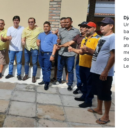
Dj
Un
ba
Fe
at
me
do
Le