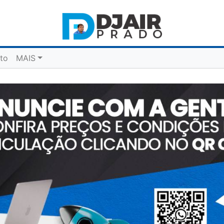
to
MAIS