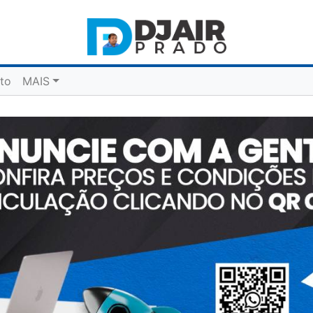
to
MAIS