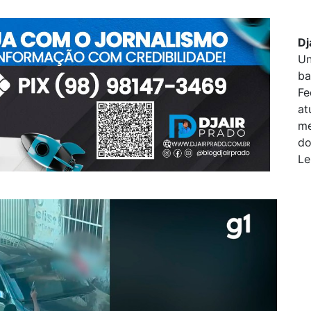
Dj
Un
ba
Fe
at
me
do
Le