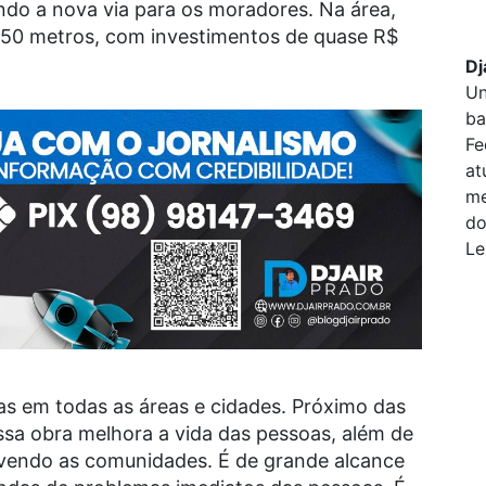
ndo a nova via para os moradores. Na área,
0 metros, com investimentos de quase R$
Dj
Un
ba
Fe
at
me
do
Le
em todas as áreas e cidades. Próximo das
sa obra melhora a vida das pessoas, além de
lvendo as comunidades. É de grande alcance