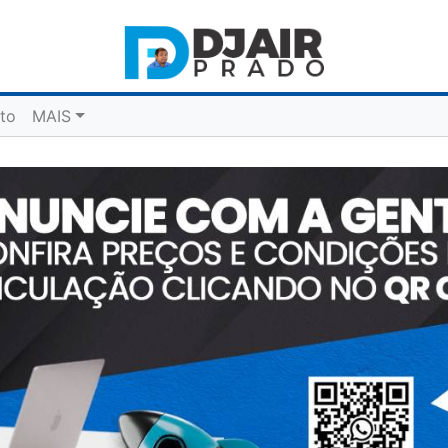
to
MAIS