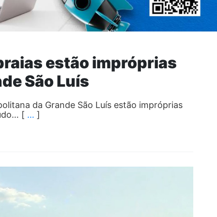
praias estão impróprias
nde São Luís
politana da Grande São Luís estão impróprias
audo… [
…
]