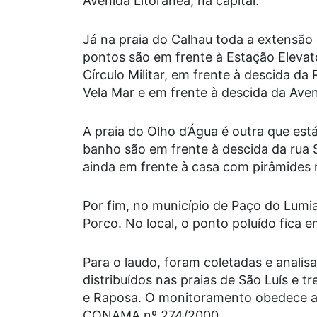
Avenida Litorânea, na capital.
Já na praia do Calhau toda a extensão
pontos são em frente à Estação Elevat
Círculo Militar, em frente à descida d
Vela Mar e em frente à descida da Av
A praia do Olho d’Água é outra que est
banho são em frente à descida da rua Sã
ainda em frente à casa com pirâmides n
Por fim, no município de Paço do Lumia
Porco. No local, o ponto poluído fica 
Para o laudo, foram coletadas e anali
distribuídos nas praias de São Luís e 
e Raposa. O monitoramento obedece a
CONAMA nº 274/2000.