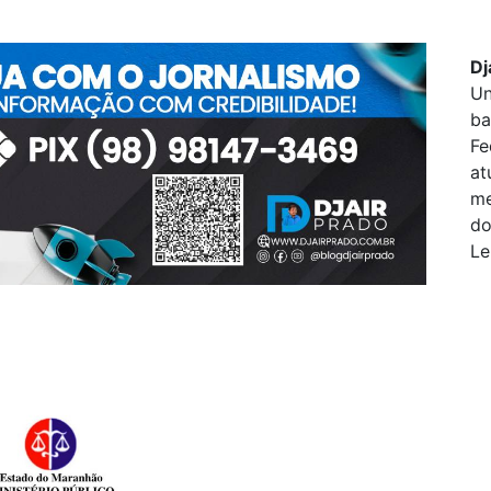
Dj
Un
ba
Fe
at
me
do
Le