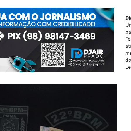
Dj
Un
ba
Fe
at
me
do
Le