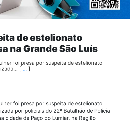
ita de estelionato
lsa na Grande São Luís
lher foi presa por suspeita de estelionato
alizada… [
…
]
lher foi presa por suspeita de estelionato
lizada por policiais do 22º Batalhão de Polícia
na cidade de Paço do Lumiar, na Região