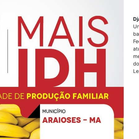
Dj
Un
ba
Fe
at
me
do
Le