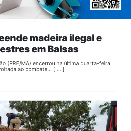
eende madeira ilegal e
vestres em Balsas
hão (PRF/MA) encerrou na última quarta-feira
 voltada ao combate… [
…
]