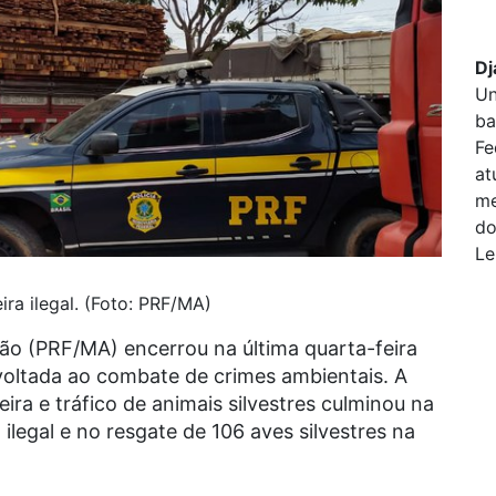
Dj
Un
ba
Fe
at
me
do
Le
ra ilegal. (Foto: PRF/MA)
hão (PRF/MA) encerrou na última quarta-feira
voltada ao combate de crimes ambientais. A
ira e tráfico de animais silvestres culminou na
legal e no resgate de 106 aves silvestres na