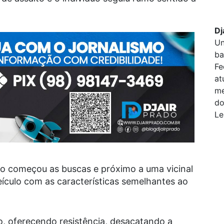
Dj
Un
ba
Fe
at
me
do
Le
to começou as buscas e próximo a uma vicinal
eículo com as características semelhantes ao
to, oferecendo resistência, desacatando a