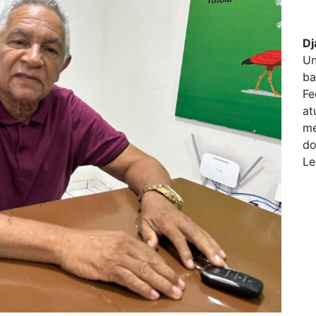
Dj
Un
ba
Fe
at
me
do
Le