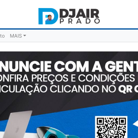
to
MAIS