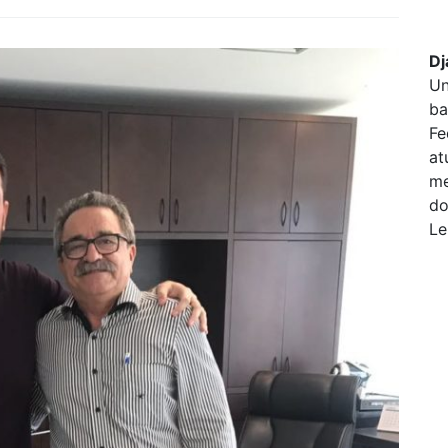
Dj
Un
ba
Fe
at
me
do
Le