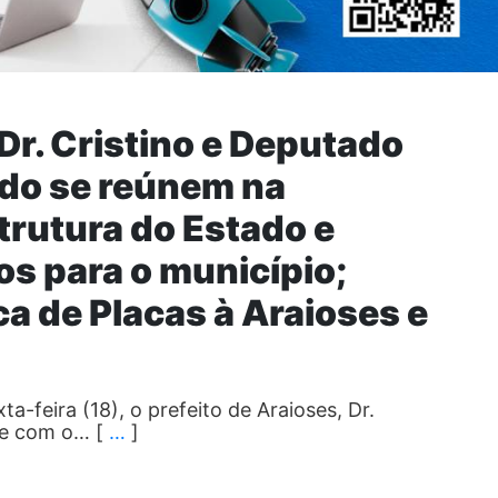
 Dr. Cristino e Deputado
do se reúnem na
strutura do Estado e
s para o município;
a de Placas à Araioses e
-feira (18), o prefeito de Araioses, Dr.
te com o… [
…
]