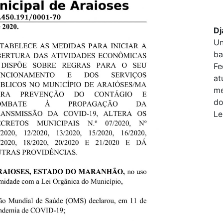
Dj
Un
ba
Fe
at
me
do
Le