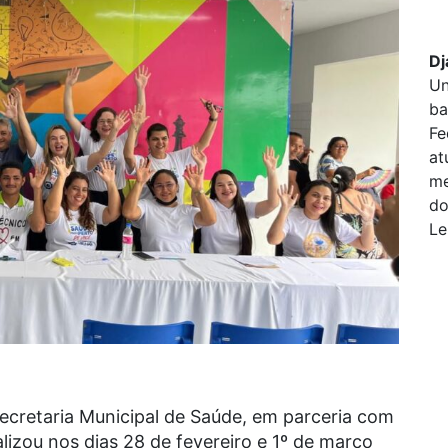
Dj
Un
ba
Fe
at
me
do
Le
Secretaria Municipal de Saúde, em parceria com
izou nos dias 28 de fevereiro e 1º de março