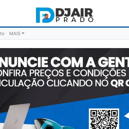
to
MAIS