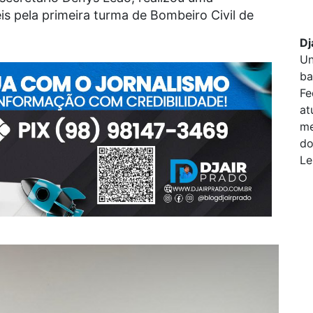
s pela primeira turma de Bombeiro Civil de
Dj
Un
ba
Fe
at
me
do
Le