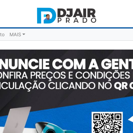
to
MAIS