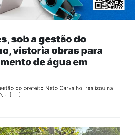
es, sob a gestão do
o, vistoria obras para
imento de água em
gestão do prefeito Neto Carvalho, realizou na
ro,… [
…
]