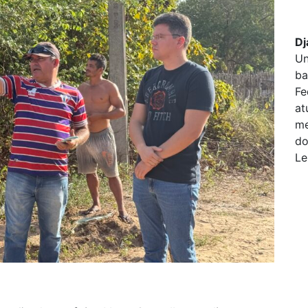
Dj
Un
ba
Fe
at
me
do
Le