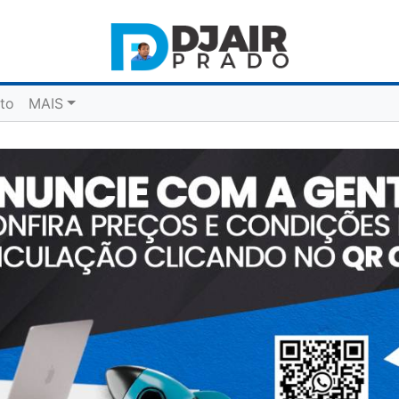
to
MAIS