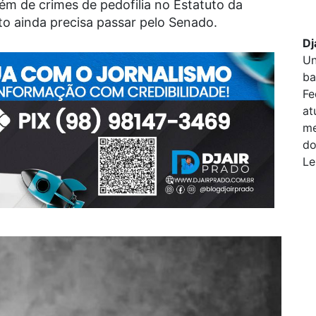
lém de crimes de pedofilia no Estatuto da
to ainda precisa passar pelo Senado.
Dj
Un
ba
Fe
at
me
do
Le