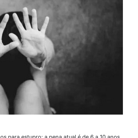
os para estupro; a pena atual é de 6 a 10 anos.