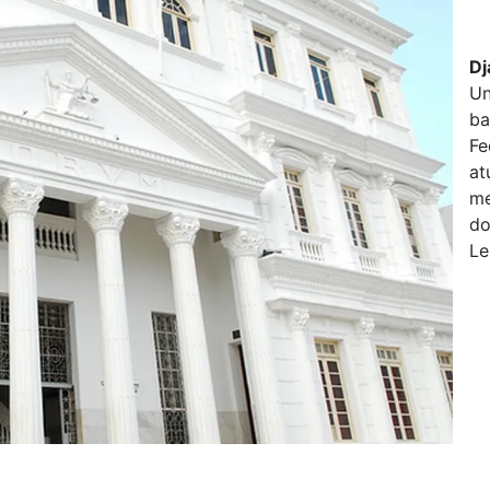
Dj
Un
ba
Fe
at
me
do
Le