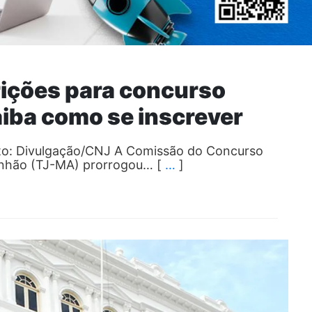
rições para concurso
aiba como se inscrever
oto: Divulgação/CNJ A Comissão do Concurso
ranhão (TJ-MA) prorrogou… [
…
]