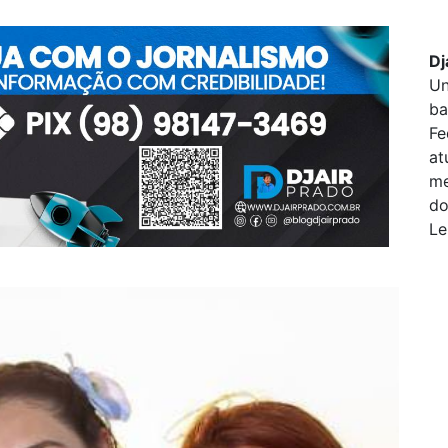
Dj
Un
ba
Fe
at
me
do
Le