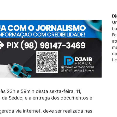
Dj
Un
ba
Fe
at
me
do
Le
às 23h e 59min desta sexta-feira, 11,
o da Seduc, e a entrega dos documentos e
rada via internet, deve ser realizada nas